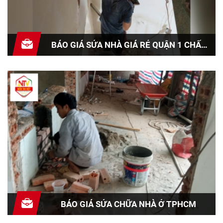
BÁO GIÁ SỬA NHÀ GIÁ RẺ QUẬN 1 CHẤT
LƯỢNG UY TÍN
BÁO GIÁ SỬA CHỮA NHÀ Ở TPHCM