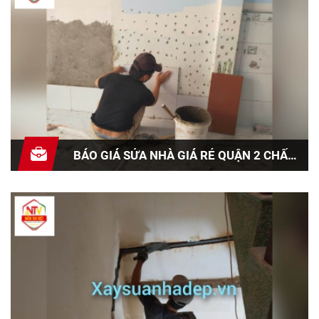
BÁO GIÁ SỬA NHÀ GIÁ RẺ QUẬN 2 CHẤT
LƯỢNG UY TÍN