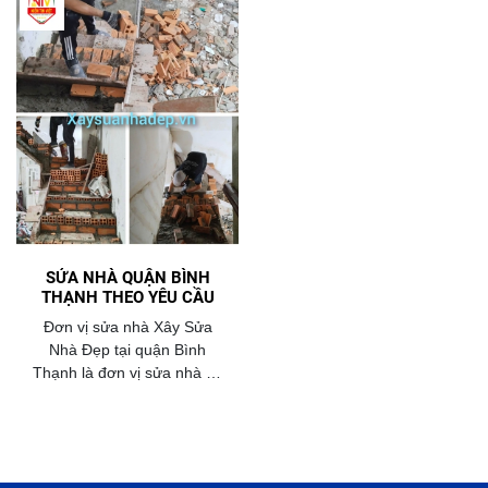
SỬA NHÀ QUẬN BÌNH
THẠNH THEO YÊU CẦU
Đơn vị sửa nhà Xây Sửa
Nhà Đẹp tại quận Bình
Thạnh là đơn vị sửa nhà có
mức giá chi phí sửa nhà rẻ
nhất , uy tín nhất , chuyên
nghiệp nhất ,năm 2026 .