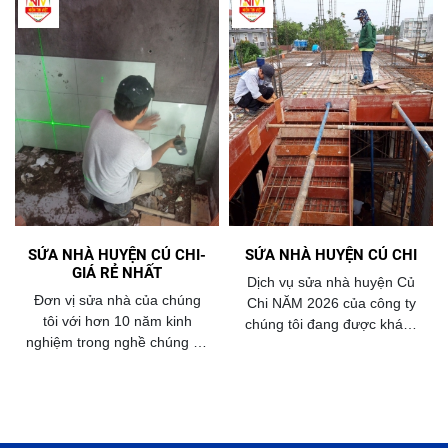
SỬA NHÀ HUYỆN CỦ CHI-
SỬA NHÀ HUYỆN CỦ CHI
GIÁ RẺ NHẤT
Dịch vụ sửa nhà huyện Củ
Đơn vị sửa nhà của chúng
Chi NĂM 2026 của công ty
tôi với hơn 10 năm kinh
chúng tôi đang được khách
nghiệm trong nghề chúng tôi
hàng huyện củ chi lựa chọn
tự hào là một trong 10 đơn vị
và tin tưởng nhiều nhất .
có dịch vụ sửa nhà tốt nhất
với giá rẻ nhất năm 2026