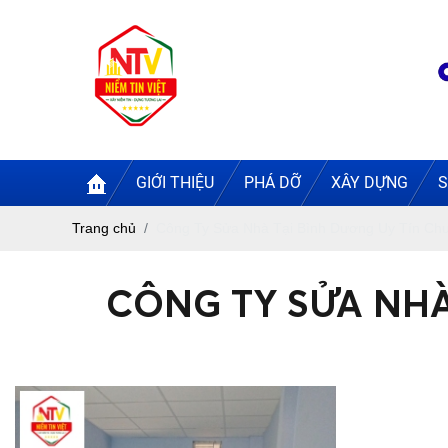
GIỚI THIỆU
PHÁ DỠ
XÂY DỰNG
S
Trang chủ
Công Ty Sửa Nhà Tại Bình Dương Uy Tín Ch
CÔNG TY SỬA NHÀ