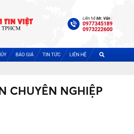
Liên hệ
Mr. Văn
:
0977345189
0973222600
HỦY
BÁO GIÁ
TIN TỨC
LIÊN HỆ
ÍN CHUYÊN NGHIỆP