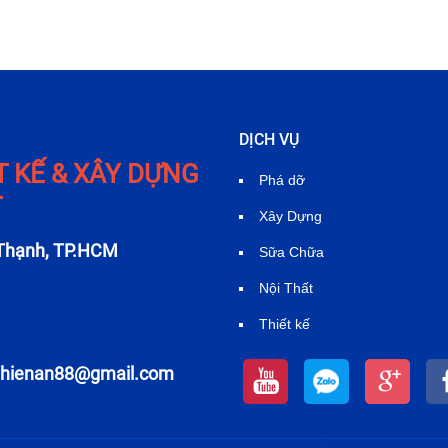
DỊCH VỤ
T KẾ & XÂY DỰNG
Phá dỡ
T
Xây Dựng
 Thạnh, TP.HCM
Sữa Chữa
Nội Thất
Thiết kế
thienan88@gmail.com