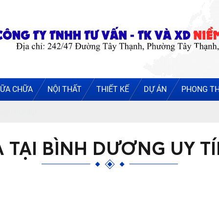
ỮA CHỮA
NỘI THẤT
THIẾT KẾ
DỰ ÁN
PHONG T
uyên Nghiệp
 TẠI BÌNH DƯƠNG UY T