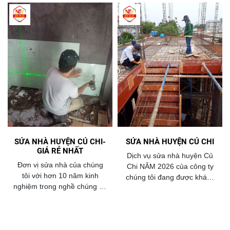
SỬA NHÀ HUYỆN CỦ CHI-
SỬA NHÀ HUYỆN CỦ CHI
GIÁ RẺ NHẤT
Dịch vụ sửa nhà huyện Củ
Đơn vị sửa nhà của chúng
Chi NĂM 2026 của công ty
tôi với hơn 10 năm kinh
chúng tôi đang được khách
nghiệm trong nghề chúng tôi
hàng huyện củ chi lựa chọn
tự hào là một trong 10 đơn vị
và tin tưởng nhiều nhất .
có dịch vụ sửa nhà tốt nhất
với giá rẻ nhất năm 2026