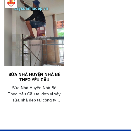
SỬA NHÀ HUYỆN NHÀ BÈ
THEO YÊU CẦU
Sửa Nhà Huyện Nhà Bè
Theo Yêu Cầu tại đơn vị xây
sửa nhà đẹp tại công ty
trường tuyền luôn đưa ra
bảng báo giá sửa nhà chi tiết
với giá thành hợp lý nhất
năm 2026.