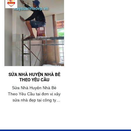
SỬA NHÀ HUYỆN NHÀ BÈ
THEO YÊU CẦU
Sửa Nhà Huyện Nhà Bè
Theo Yêu Cầu tại đơn vị xây
sửa nhà đẹp tại công ty
trường tuyền luôn đưa ra
bảng báo giá sửa nhà chi tiết
với giá thành hợp lý nhất
năm 2026.