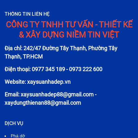
THÔNG TIN LIÊN HỆ
CÔNG TY TNHH TƯ VẤN - THIẾT KẾ
& XÂY DỰNG NIỀM TIN VIỆT
Địa chỉ: 242/47 Đường Tây Thạnh, Phường Tây
Thạnh, TP.HCM
Điện thoại: 0977 345 189 - 0973 222 600
Website: xaysuanhadep.vn
Email:
xaysuanhadep88@gmail.com
-
xaydungthienan88@gmail.com
DỊCH VỤ
Phá dỡ