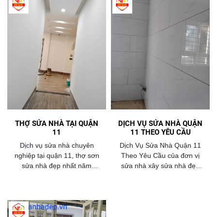
THỢ SỬA NHÀ TẠI QUẬN
DỊCH VỤ SỬA NHÀ QUẬN
11
11 THEO YÊU CẦU
Dịch vụ sửa nhà chuyên
Dịch Vụ Sửa Nhà Quận 11
nghiệp tại quận 11, thợ sơn
Theo Yêu Cầu của đơn vị
sửa nhà đẹp nhất năm
sửa nhà xây sửa nhà đẹp
2026.CÔNG TY TNHH TK &
của công tyNiềm Tin Việt
XD Niềm Tin Việt chuyên thi
luôn đưa ra mức giá sửa nhà
công sửa chữa nhà cũ nát.
thấp nhất năm 2026