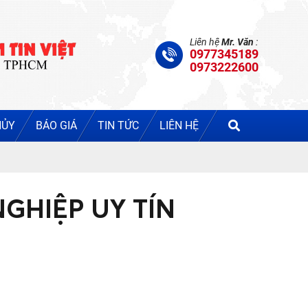
Liên hệ
Mr. Văn
:
0977345189
0973222600
HỦY
BÁO GIÁ
TIN TỨC
LIÊN HỆ
GHIỆP UY TÍN