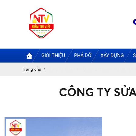
GIỚI THIỆU
PHÁ DỠ
XÂY DỰNG
S
Trang chủ
Công Ty Sửa Nhà Quận 2 chuyên nghiệp uy t
CÔNG TY SỬA