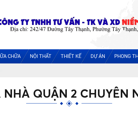
ỮA CHỮA
NỘI THẤT
THIẾT KẾ
DỰ ÁN
PHONG T
ín
 NHÀ QUẬN 2 CHUYÊN N