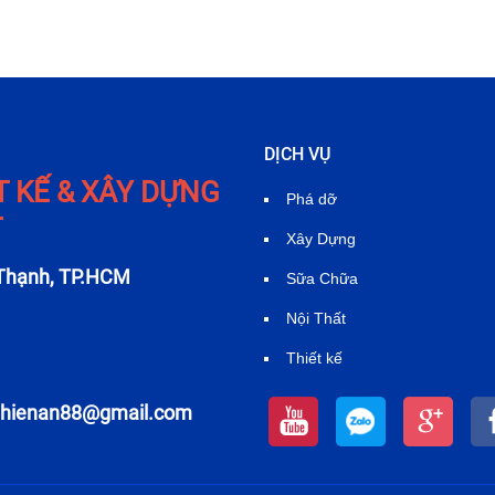
DỊCH VỤ
T KẾ & XÂY DỰNG
Phá dỡ
T
Xây Dựng
 Thạnh, TP.HCM
Sữa Chữa
Nội Thất
Thiết kế
thienan88@gmail.com