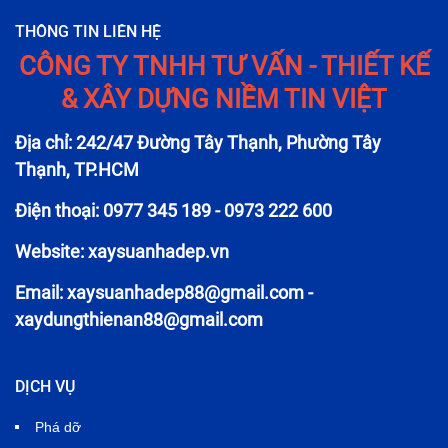
THÔNG TIN LIÊN HỆ
CÔNG TY TNHH TƯ VẤN - THIẾT KẾ
& XÂY DỰNG NIỀM TIN VIỆT
Địa chỉ: 242/47 Đường Tây Thạnh, Phường Tây
Thạnh, TP.HCM
Điện thoại: 0977 345 189 - 0973 222 600
Website: xaysuanhadep.vn
Email:
xaysuanhadep88@gmail.com
-
xaydungthienan88@gmail.com
DỊCH VỤ
Phá dỡ