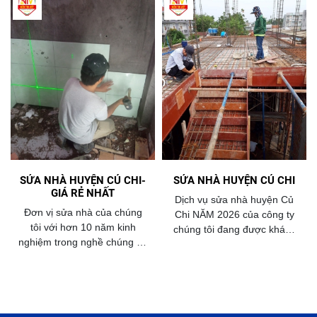
SỬA NHÀ HUYỆN CỦ CHI-
SỬA NHÀ HUYỆN CỦ CHI
GIÁ RẺ NHẤT
Dịch vụ sửa nhà huyện Củ
Đơn vị sửa nhà của chúng
Chi NĂM 2026 của công ty
tôi với hơn 10 năm kinh
chúng tôi đang được khách
nghiệm trong nghề chúng tôi
hàng huyện củ chi lựa chọn
tự hào là một trong 10 đơn vị
và tin tưởng nhiều nhất .
có dịch vụ sửa nhà tốt nhất
với giá rẻ nhất năm 2026