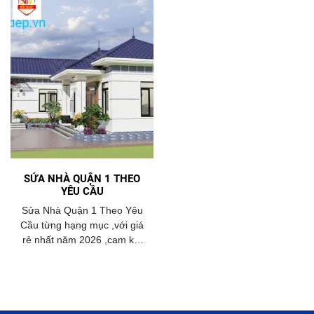
SỬA NHÀ QUẬN 1 THEO
YÊU CẦU
Sửa Nhà Quận 1 Theo Yêu
Cầu từng hạng mục ,với giá
rẻ nhất năm 2026 ,cam kết
chất lượng ngôi nhà, giấy tờ
pháp lý rỏ ràng,minh bạch.