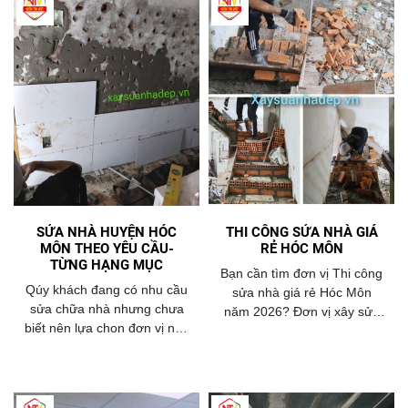
SỬA NHÀ HUYỆN HÓC
THI CÔNG SỬA NHÀ GIÁ
MÔN THEO YÊU CẦU-
RẺ HÓC MÔN
TỪNG HẠNG MỤC
Bạn cần tìm đơn vị Thi công
Qúy khách đang có nhu cầu
sửa nhà giá rẻ Hóc Môn
sửa chữa nhà nhưng chưa
năm 2026? Đơn vị xây sửa
biết nên lựa chon đơn vị nào
nhà đẹp của công ty Niềm
,thì hãy liên hệ ngay đến
Tin Việt chúng tôi chính là sự
chúng tôi để được tư vấn
chọn hoàn hảo của bạn .
miễn phí nhé: sđt
0977345189.