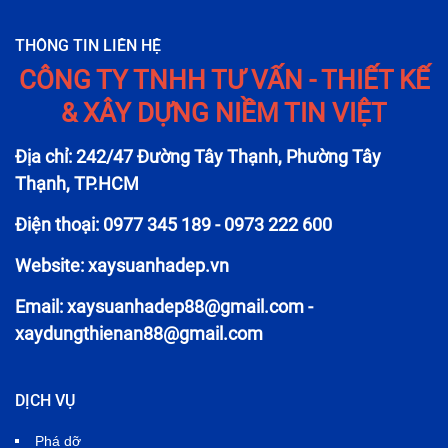
THÔNG TIN LIÊN HỆ
CÔNG TY TNHH TƯ VẤN - THIẾT KẾ
& XÂY DỰNG NIỀM TIN VIỆT
Địa chỉ: 242/47 Đường Tây Thạnh, Phường Tây
Thạnh, TP.HCM
Điện thoại: 0977 345 189 - 0973 222 600
Website: xaysuanhadep.vn
Email:
xaysuanhadep88@gmail.com
-
xaydungthienan88@gmail.com
DỊCH VỤ
Phá dỡ