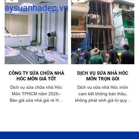
CÔNG TY SỬA CHỮA NHÀ
DỊCH VỤ SỬA NHÀ HÓC
HÓC MÔN GIÁ TỐT
MÔN TRỌN GÓI
Dịch vụ sửa chữa nhà Hóc
Dịch vụ sửa nhà Hóc môn
Môn TPHCM năm 2026–
cam kết không bán thầu,
Báo giá sửa nhà giá rẻ Hóc
không phát sinh giá trị quyết
Môn – Hotline sửa nhà trọn
toán dựa trên sản phẩm
gói Hóc Môn 0977345189 -
thực tế được bàn giao đến
0973 222 600
tay khách hàng năm 2026.