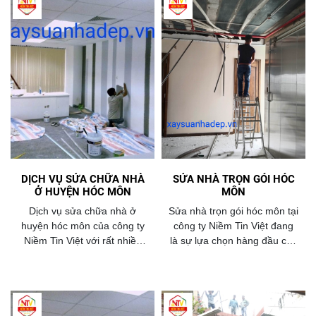
DỊCH VỤ SỬA CHỮA NHÀ
SỬA NHÀ TRỌN GÓI HÓC
Ở HUYỆN HÓC MÔN
MÔN
Dịch vụ sửa chữa nhà ở
Sửa nhà trọn gói hóc môn tại
huyện hóc môn của công ty
công ty Niềm Tin Việt đang
Niềm Tin Việt với rất nhiều
là sự lựa chọn hàng đầu của
ưu điểm nổi bật,Chúng tôi là
khách hàng tại huyện hóc
sự lựa chọn hàng đầu của
môn và các quận trong tp
khách hàng năm 2026
hcm năm 2026