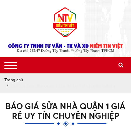
Trang chủ
Báo Giá Sửa Nhà Quận 1 Giá Rẻ Uy Tín Chuyên Nghiệp
BÁO GIÁ SỬA NHÀ QUẬN 1 GIÁ
RẺ UY TÍN CHUYÊN NGHIỆP