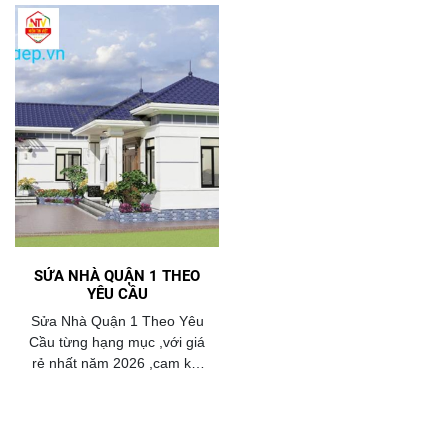
SỬA NHÀ QUẬN 1 THEO
YÊU CẦU
Sửa Nhà Quận 1 Theo Yêu
Cầu từng hạng mục ,với giá
rẻ nhất năm 2026 ,cam kết
chất lượng ngôi nhà, giấy tờ
pháp lý rỏ ràng,minh bạch.