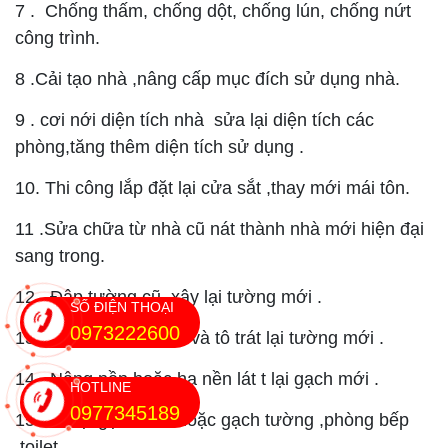
7 . Chống thấm, chống dột, chống lún, chống nứt
công trình.
8 .Cải tạo nhà ,nâng cấp mục đích sử dụng nhà.
9 . cơi nới diện tích nhà sửa lại diện tích các
phòng,tăng thêm diện tích sử dụng .
10. Thi công lắp đặt lại cửa sắt ,thay mới mái tôn.
11 .Sửa chữa từ nhà cũ nát thành nhà mới hiện đại
sang trong.
12 . Đập tường cũ ,xây lại tường mới .
SỐ ĐIỆN THOẠI
0973222600
13. Đục lớp tường cũ và tô trát lại tường mới .
14. Nâng nền hoặc hạ nền lát t lại gạch mới .
HOTLINE
0977345189
15. Lót lại gạch nền hoặc gạch tường ,phòng bếp
,toilet.