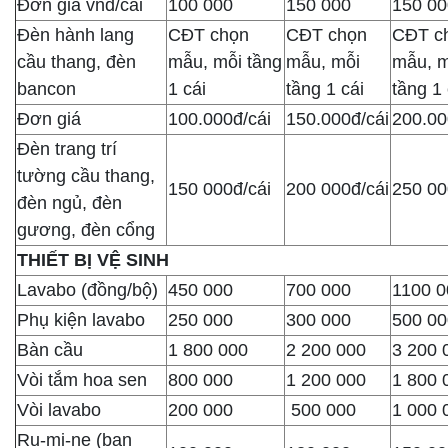
Đơn giá vnd/cái
100 000
150 000
150 00
Đèn hành lang
CĐT chọn
CĐT chọn
CĐT c
cầu thang, đèn
mẫu, mỗi tầng
mẫu, mỗi
mẫu, m
bancon
1 cái
tầng 1 cái
tầng 1 
Đơn giá
100.000đ/cái
150.000đ/cái
200.00
Đèn trang trí
tường cầu thang,
150 000đ/cái
200 000đ/cái
250 00
đèn ngủ, đèn
gương, đèn cổng
THIẾT BỊ VỆ SINH
Lavabo (đồng/bộ)
450 000
700 000
1100 0
Phụ kiện lavabo
250 000
300 000
500 00
Bàn cầu
1 800 000
2 200 000
3 200 
Vòi tắm hoa sen
800 000
1 200 000
1 800 
Vòi lavabo
200 000
500 000
1 000 
Ru-mi-ne (ban