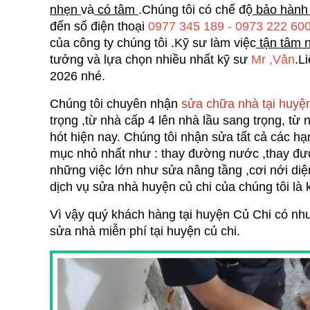
nhẹn 
và
 có tâm 
.Chúng tôi có chế độ
 bảo hành 
đến số điện thoại 
0977 345 189 - 0973 222 600
của công ty chúng tôi .Kỹ sư làm việc
 tận tâm 
tưởng và lựa chọn nhiều nhất kỹ sư 
Mr ,Văn
.L
2026 nhé.
Chúng tôi chuyên nhận 
sửa chữa nhà tại huyệ
trọng ,từ nhà cấp 4 lên nhà lầu sang trọng, từ 
hót hiện nay. Chúng tôi nhận sửa tất cả các h
mục nhỏ nhất như : thay đường nước ,thay đườ
những việc lớn như sửa nâng tầng ,cơi nới diện
dịch vụ sửa nhà huyện củ chi
 của chúng tôi là
Vì vậy quý khách hàng tại huyện Củ Chi có nh
sửa nhà miễn phí tại huyện củ chi.