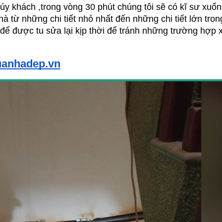
púy khách ,trong vòng 30 phút chúng tôi sẽ có kĩ sư xuốn
hà 
từ những chi tiết nhỏ nhất đến những chi tiết lớn tron
để được tu sửa lại kịp thời để tránh những trường hợp x
suanhadep.vn