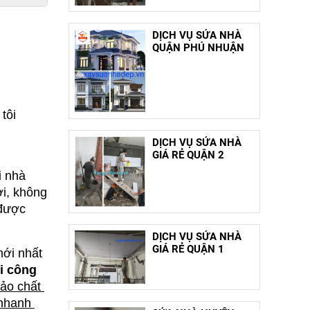
DỊCH VỤ SỬA NHÀ
QUẬN PHÚ NHUẬN
tôi 
DỊCH VỤ SỬA NHÀ
GIÁ RẺ QUẬN 2
i nhà
ời, không
được
DỊCH VỤ SỬA NHÀ
GIÁ RẺ QUẬN 1
ới nhất 
hi công 
ảo chất 
nhanh 