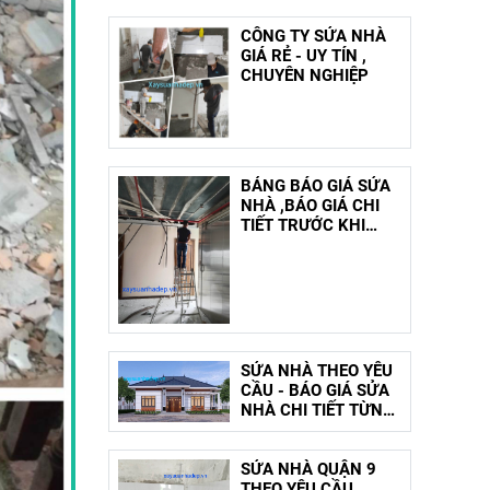
CÔNG TY SỬA NHÀ
GIÁ RẺ - UY TÍN ,
CHUYÊN NGHIỆP
BẢNG BÁO GIÁ SỬA
NHÀ ,BÁO GIÁ CHI
TIẾT TRƯỚC KHI
LÀM
SỬA NHÀ THEO YÊU
CẦU - BÁO GIÁ SỬA
NHÀ CHI TIẾT TỪNG
HẠNG MỤC
SỬA NHÀ QUẬN 9
THEO YÊU CẦU