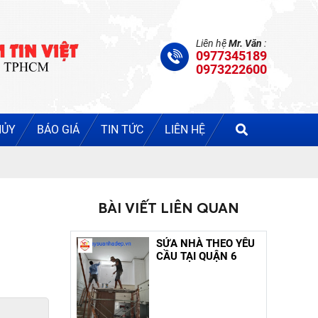
Liên hệ
Mr. Văn
:
0977345189
0973222600
HỦY
BÁO GIÁ
TIN TỨC
LIÊN HỆ
BÀI VIẾT LIÊN QUAN
SỬA NHÀ THEO YÊU
CẦU TẠI QUẬN 6