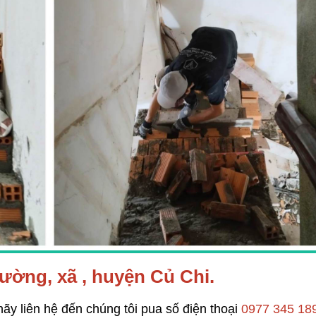
đường, xã , huyện Củ Chi.
hãy liên hệ đến chúng tôi pua số điện thoại
 0977 345 18