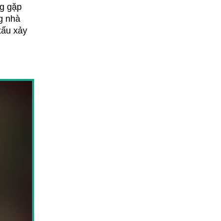
g gặp 
g nhà 
ấu xảy 