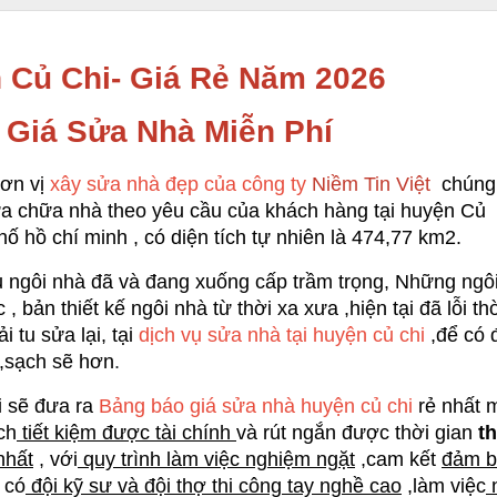
 Củ Chi- Giá Rẻ Năm 2026
 Giá Sửa Nhà Miễn Phí
ơn vị 
xây sửa nhà đẹp
của công ty
Niềm Tin Việt
chúng 
a chữa nhà theo yêu cầu của khách hàng tại huyện Củ 
ố hồ chí minh , có diện tích tự nhiên là 474,77 km2. 
iều ngôi nhà đã và đang xuống cấp trầm trọng, Những ngô
bản thiết kế ngôi nhà từ thời xa xưa ,hiện tại đã lỗi th
 tu sửa lại, tại
dịch vụ sửa nhà tại huyện củ chi
,để có 
 ,sạch sẽ hơn
.
i sẽ đưa ra
 Bảng báo giá sửa nhà huyện củ chi 
rẻ nhất m
ch
 tiết kiệm được tài chính 
và rút ngắn được thời gian
 t
nhất
 , với
 quy trình làm việc nghiệm ngặt
 ,cam kết 
đảm b
 có
 đội kỹ sư và đội thợ thi công tay nghề cao
 ,làm việc
 