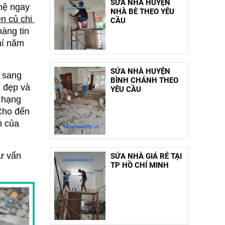
SỬA NHÀ HUYỆN
hệ ngay 
NHÀ BÈ THEO YÊU
 kỹ sữ chuyên ngành sửa chữa tại huyện củ chi 
CẦU
àng tin 
í năm 
SỬA NHÀ HUYỆN
 sang 
BÌNH CHÁNH THEO
 đẹp và 
YÊU CẦU
 hạng 
Cho đến 
 của 
ư vấn 
SỬA NHÀ GIÁ RẺ TẠI
TP HỒ CHÍ MINH