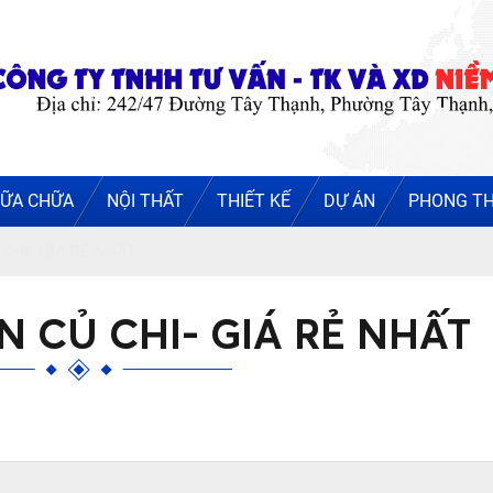
ỮA CHỮA
NỘI THẤT
THIẾT KẾ
DỰ ÁN
PHONG T
CHI- GIÁ RẺ NHẤT
 CỦ CHI- GIÁ RẺ NHẤT