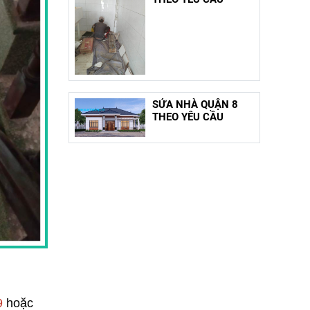
SỬA NHÀ QUẬN 8
THEO YÊU CẦU
9
hoặc