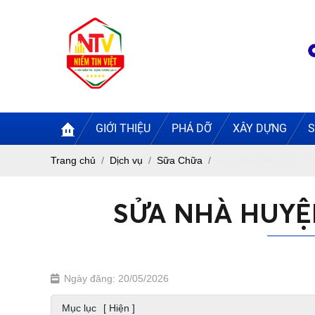
GIỚI THIỆU
PHÁ DỠ
XÂY DỰNG
S
Trang chủ
Dịch vụ
Sữa Chữa
SỬA NHÀ HUYỆN CỦ 
SỬA NHÀ HUYỆN
Ngày đăng: 20/05/2026
Mục lục
[ Hiện ]