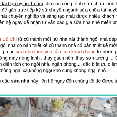
dài hạn uy tín 1 năm
 cho các công trình sửa chữa.Liên 
 
để gặp trực tiếp
nhất chuyên nghiệp và sáng tạo
 nhất được nhiều khách h
iên hệ ngay để nhận tư vấn báo giá sửa nhà nhé miễn ph
n Củ Chi
 từ củ thành mới
 ,từ nhà nát thành ngôi nhà đẹp
ngôi nhà có bản thiết kế củ thành nhà có bản thiết kế mới
ạng mục 
sửa nhà theo yêu cầu của khách hàng
 từ những
ng máy nóng lạnh , thay gạch nền .thay sơn tường ,.. 
 diện tích cho ngôi nhà, ngăn phòng,... đặc biệt ưu điểm
 không ngại xa,không ngại khó cũng không ngại nhỏ.
u cầu 
sửa nhà
 hãy liên hệ ngay đến chúng tôi để được t