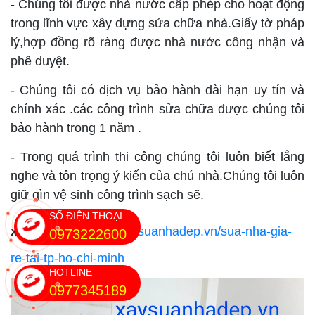
- Chúng tôi được nhà nước cấp phép cho hoạt động
trong lĩnh vực xây dựng sửa chữa nhà.Giấy tờ pháp
lý,hợp đồng rõ ràng được nhà nước công nhận và
phê duyệt.
- Chúng tôi có dịch vụ bảo hành dài hạn uy tín và
chính xác .các công trình sửa chữa được chúng tôi
bảo hành trong 1 năm .
- Trong quá trình thi công chúng tôi luôn biết lắng
nghe và tôn trọng ý kiến của chú nhà.Chúng tôi luôn
giữ gìn vệ sinh công trình sạch sẽ.
SỐ ĐIỆN THOẠI
xem thêm
:
https://xaysuanhadep.vn/sua-nha-gia-
0973222600
re-tai-tp-ho-chi-minh
HOTLINE
0977345189