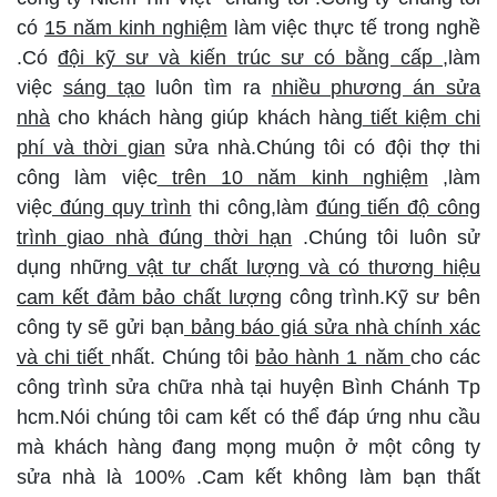
có
15 năm kinh nghiệm
làm việc thực tế trong nghề
.Có
đội kỹ sư và kiến trúc sư có bằng cấp
,làm
việc
sáng tạo
luôn tìm ra
nhiều phương án sửa
nhà
cho khách hàng giúp khách hàng
tiết kiệm chi
phí và thời gian
sửa nhà.Chúng tôi có đội thợ thi
công làm việc
trên 10 năm kinh nghiệm
,làm
việc
đúng quy trình
thi công,làm
đúng tiến độ công
trình giao nhà đúng thời hạn
.Chúng tôi luôn sử
dụng những
vật tư chất lượng và có thương hiệu
cam kết đảm bảo chất lượng
công trình.Kỹ sư bên
công ty sẽ gửi bạn
bảng báo giá sửa nhà chính xác
và chi tiết
nhất. Chúng tôi
bảo hành 1 năm
cho các
công trình sửa chữa nhà tại huyện Bình Chánh Tp
hcm.Nói chúng tôi cam kết có thể đáp ứng nhu cầu
mà khách hàng đang mọng muộn ở một công ty
sửa nhà là 100% .Cam kết không làm bạn thất