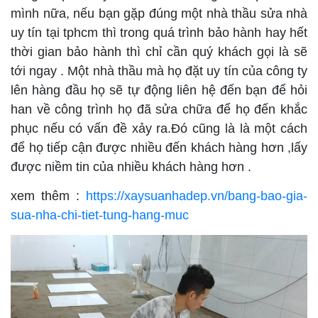
mình nữa, nếu bạn gặp đúng một nhà thầu sửa nhà
uy tín tại tphcm thì trong quá trình bảo hành hay hết
thời gian bảo hành thì chỉ cần quý khách gọi là sẽ
tới ngay . Một nhà thầu mà họ đặt uy tín của công ty
lên hàng đầu họ sẽ tự động liên hệ đến bạn để hỏi
han về công trình họ đã sửa chữa để họ đến khắc
phục nếu có vấn đề xảy ra.Đó cũng là là một cách
để họ tiếp cận được nhiều đến khách hàng hơn ,lấy
được niềm tin của nhiều khách hàng hơn .
xem thêm :
https://xaysuanhadep.vn/bang-bao-gia-
sua-nha-chi-tiet-tung-hang-muc