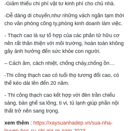
-Giảm thiểu chi phí vật tư kinh phí cho chủ nhà.
-Dễ dàng di chuyển,như những vách ngăn tạm thời
cho văn phòng công ty,phòng kinh doanh làm việc.
- Thạch cao là sự tổ hợp của các phân tử hữu cơ
nên rất thân thiện với môi trường, hoàn toàn không
gây ảnh hưởng đến sức khỏe con người.
– Cách âm, cách nhiệt, chống cháy,chống ồn…
-Thi công thạch cao có tuổi thọ tương đối cao, có
thể kéo dài lên đến 20 năm.
- Thi công thạch cao kết hợp với đèn trần chiếu
sáng, bàn ghế sa lông, ti vi, tủ lạnh giúp phần nội
thất trở nên sang trọng.
xem thêm
:
https://xaysuanhadep.vn/sua-nha-
huyen-hoc-cu-chi-gia-re-nam-2023