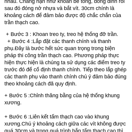
nhau. Chẳng hạn như khoan bê tông, đóng đinh rồi 
sau đó đóng nở nhựa và bắt vít. 30cm chính là 
khoảng cách để đảm bảo được độ chắc chắn của 
trần thạch cao.
 + Bước 3 : Khoan treo ty, treo hệ thống đỡ trần.
  + Bước 4 :Lắp đặt các thanh chính và thanh 
phụ.Đây là bước hết sức quan trọng trong biện 
pháp thi công trần thạch cao. Phương pháp thực 
hiện thực hiện là chúng ta sử dụng các điểm treo ty 
trước đó để cố định thanh chính. Tiếp theo lắp ghép 
các thanh phụ vào thanh chính chú ý đảm bảo đúng 
theo khoảng cách đã quy định.
+ Bước 5 :Chỉnh thăng bằng của hệ thống khung 
xương.                                                                         
+ Bước 6 :Liên kết tấm thạch cao vào khung 
xương.Chú ý khoảng cách giữa các vít không được 
quá 30cm và trong quá trình bắn tấm thạch cao thì 