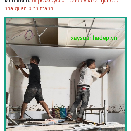
xem thêm:
https://xaysuanhadep.vn/bao-gia-sua-
nha-quan-binh-thanh