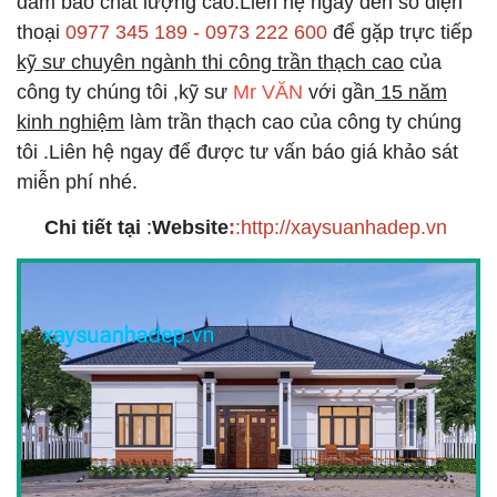
đảm bảo chất lượng cao.Liên hệ ngay đến số điện
thoại
0977 345 189 - 0973 222 600
để gặp trực tiếp
kỹ sư chuyên ngành thi công trần thạch cao
của
công ty chúng tôi ,kỹ sư
Mr VĂN
với gần
15 năm
kinh nghiệm
làm trần thạch cao của công ty chúng
tôi .Liên hệ ngay để được tư vấn báo giá khảo sát
miễn phí nhé.
Chi tiết tại
:
Website
:
:
http://xaysuanhadep.vn