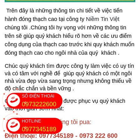
Trên đây là những thông tin chi tiết về việc tiến 
hành đóng thạch cao tại công ty 
Niềm Tin Việt
chúng tôi .Chúng tôi hy vọng với những thông tin 
trên sẽ giúp quý khách hiểu rõ hơn về các ưu điểm 
công dụng của thạch cao trước khi quy khách muốn 
đóng thạch cao cho ngôi nhà của quý  khách .
Chúc quý khách tìm được công ty làm việc có uy tín 
và có tâm với nghề để  giúp quý khách có một ngôi 
nhà vừa đẹp vừa sang trọng nhưng không thiếu về 
độ chắc chắn và bền vững .
SỐ ĐIỆN THOẠI
Chúng tôi rất hân hạnh được phục vụ quý khách 
0973222600
vào thời gian sớm nhất:
Hãy liên hệ đến chúng tôi pua:
HOTLINE
0977345189
Điện thoại: 0977345189 - 0973 222 600